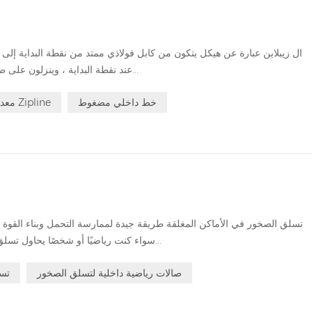
ال زيبلاين عبارة عن هيكل يتكون من كابل فولاذي ممتد من نقطة البداية إلى نق
عند نقطة البداية ، وينزلون على طول الطريق عن طريق الجاذبية حتى النهاية. عادةً م...
خط داخلي مضغوط
معدات Zipline
تسلق الصخور في الأماكن المغلقة طريقة جيدة لممارسة التحمل وبناء القوة وال
سواء كنت رياضيًا أو شخصًا يحاول تسلق الصخور لأول مرة. يوفر تسلق الصخور الداخلي م...
صالات رياضية داخلية لتسلق الصخور
تسل