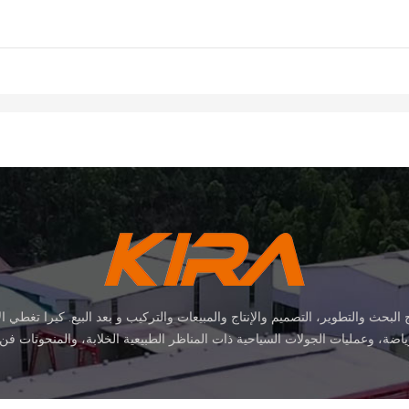
ث والتطوير، التصميم والإنتاج والمبيعات والتركيب و بعد البيع. كيرا تغطي ا
لرياضة، وعمليات الجولات السياحية ذات المناظر الطبيعية الخلابة، والمنحوتات فن
ركات، استيراد & حقوق الصادرات والوطنية براءات الاختراع. انها مؤسسة معروفة 
تأسست المصنع في 2015 وتقع في هوادو مقاطعة قوانغتشو، تغطي مساحة 11000 م
السيارات ومقاصف الموظفين والموظفين مهاجع. لقد حقق 