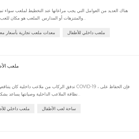
هناك العديد من العوامل التي يجب مراعاتها عند التخطيط لملعب سواء ت
والمتنزهات أو المدارس. الملعب هو مكان للعب والدراسة للأطفال. لذلك ، من المهم تجنب الأخطاء...
ملعب داخلي للأطفال
معدات ملعب تجارية بأسعار معق
ملعب الأطف
نظافة الملاعب الداخلية وصيانتها يساعد بشكل كبير في ضمان سلامة العملاء.1) بادئ ذي بدء ، ي...
ساحة لعب الأطفال
ملعب داخلي للأط