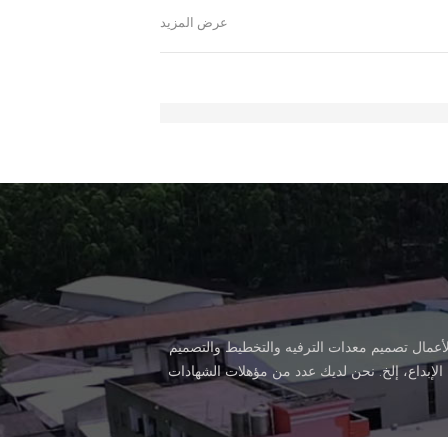
عرض المزيد
لأعمال تصميم معدات الترفيه والتخطيط والتصميم
 الإبداع، إلخ. نحن لديك عدد من مؤهلات الشهادات
تؤثر على تطوير السياحة الثقافية الصناعة. كيرا
تر مربع متر. يمتلك المصنع مباني مكتبه وإنتاج ورش العمل وقاعات المعارض ومواقف
المصنع دائما Win-Win التعاون مع الحرفية الرائعة، عالية الكفاءة الإنتاج والمدروس الخدمة. أنت هي موضع ترحيب من