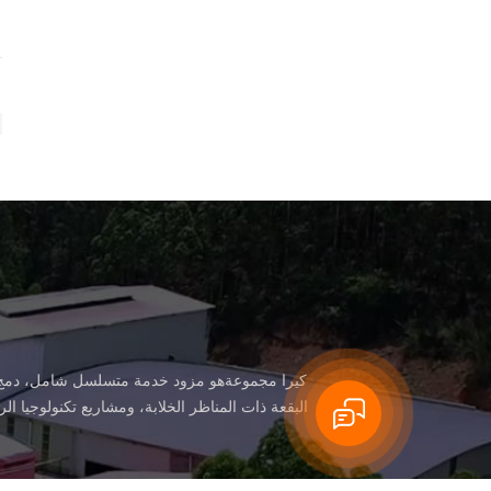
كيرا مجموعةهو مزود خدمة متسلسل شامل، دمج البح
البقعة ذات المناظر الخلابة، ومشاريع تكنولوجيا ا
مثل شركات التكنولوجيا الفائقة، تنفيذ قياسي الش