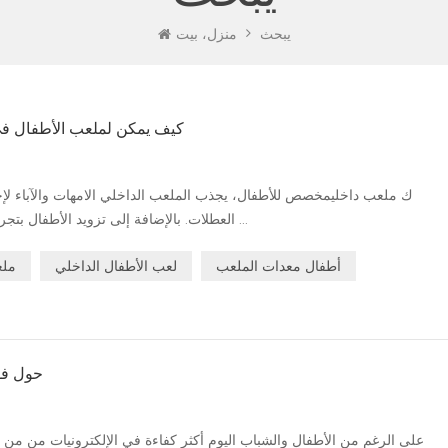
يبحث
منزل، بيت
كيف يمكن لملعب الأطفال في
ك ملعب داخليمخصص للأطفال، يجذب الملعب الداخلي الامهات والآباء لإحض
العطلات. بالإضافة إلى تزويد الأطفال بتجربة تلعب مجانية، و الأطفال يلعب الملعب أيضا دورا ...
أطفال معدات الملعب
لعب الأطفال الداخلي
ملع
حول فو
على الرغم من الأطفال والشباب اليوم أكثر كفاءة في الإلكترونيات من من