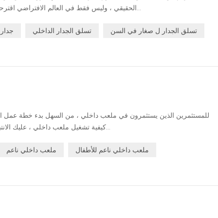
الحقيقي ، وليس فقط في العالم الافتراضي اقترحت الدراسة أن الأطفال يحتاجون إلى ممارسة الري...
تسلق الجدار ل صغار في السن
تسلق الجدار الداخلي
جدار 
ا
للمستثمرين الذين يستثمرون في ملعب داخلي ، من السهل بدء خطة عمل المل
كيفية تشغيل ملعب داخلي ، عليك الانتباه إلى الأساليب. فيما يلي الخبرة التي اكتسبناها أثنا...
ملعب داخلي ناعم للأطفال
ملعب داخلي ناعم