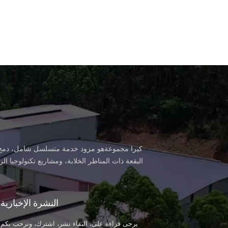
كيرا مجموعةهو مزود خدمة متسلسل شامل، دمج البح
البقعة ذات المناظر الخلابة، ومشاريع تكنولوجيا ا
مثل شركات التكنولوجيا الفائقة، تنفيذ قياسي الش
النشرة الإخبارية
الرياضة و وسائل الترفيهفي ال
يرجى قراءة على، البقاء نشر، اشترك، ونرحب بكم