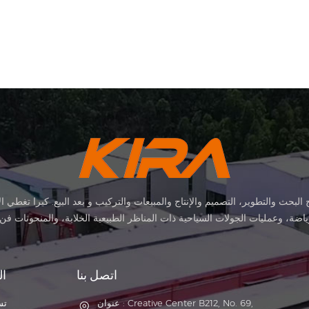
ث والتطوير، التصميم والإنتاج والمبيعات والتركيب و بعد البيع. كيرا تغطي ا
لرياضة، وعمليات الجولات السياحية ذات المناظر الطبيعية الخلابة، والمنحوتات فن
ركات، استيراد & حقوق الصادرات والوطنية براءات الاختراع. انها مؤسسة معروفة 
تأسست المصنع في 2015 وتقع في هوادو مقاطعة قوانغتشو، تغطي مساحة 11000 م
السيارات ومقاصف الموظفين والموظفين مهاجع. لقد حقق 
اتصل بنا
ال
الاتصال بنا لإنشاء أعمال طويلة الأجل العلاقة
صين. لدينا المهمة: لتحسين نوعية الحياة مع الابتكار التكنولوجي، وللتقابلة احتي
عنوان : Creative Center B212, No. 69,
تس