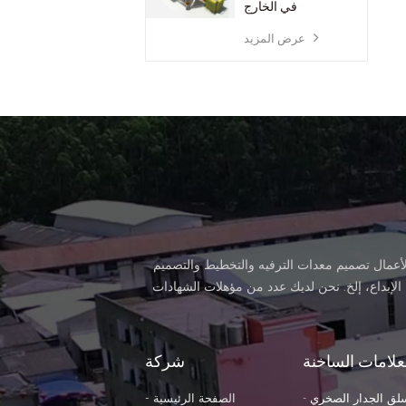
في الخارج
عرض المزيد
لأعمال تصميم معدات الترفيه والتخطيط والتصميم
 الإبداع، إلخ. نحن لديك عدد من مؤهلات الشهادات
تؤثر على تطوير السياحة الثقافية الصناعة. كيرا
تر مربع متر. يمتلك المصنع مباني مكتبه وإنتاج ورش العمل وقاعات المعارض ومواقف
المصنع دائما Win-Win التعاون مع الحرفية الرائعة، عالية الكفاءة الإنتاج والمدروس الخدمة. أنت هي موضع ترحيب من
علامات الساخنة
شركة
. ماذا يمكنني أن أفعل for أنت؟ حماية براءات الاختراع يضمن منتجاتنا مع فريدة من نوعها وتظهر نقطة. لدينا الرؤية: أن تكون مؤسس
اجات العملاء مع خالص الخدمة
لق الجدار الصخري
الصفحة الرئيسية